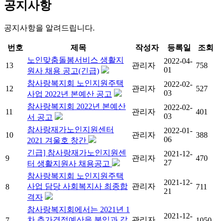
공지사항
공지사항을 알려드립니다.
번호
제목
작성자
등록일
조회
노인맞춤돌봄서비스 생활지
2022-04-
13
관리자
758
01
원사 채용 공고(긴급)
참사랑복지회 노인지원주택
2022-02-
12
관리자
527
03
사업 2022년 본예산 공고
참사랑복지회 2022년 본예산
2022-02-
11
관리자
401
03
서 공고
참사랑재가노인지원센터
2022-01-
10
관리자
388
06
2021 겨울호 창간
긴급] 참사랑재가노인지원센
2021-12-
9
관리자
470
27
터 생활지원사 채용공고
참사랑복지회 노인지원주택
2021-12-
사업 담당 사회복지사 최종합
관리자
8
711
21
격자
참사랑복지회에서는 2021년 1
2021-12-
차 추가경정예산을 붙임과 같
관리자
7
1050