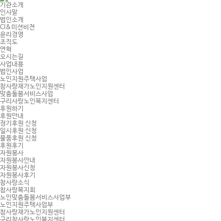
기관소개
인사말
법인소개
CI&미션비젼
윤리경영
조직도
연혁
오시는길
사업내용
법인사업
노인지원주택사업
참사랑재가노인지원센터
맞춤돌봄서비스사업
구리사랑노인복지센터
후원하기
후원안내
정기후원 신청
일시후원 신청
물품후원 신청
후원후기
자원봉사
자원봉사안내
자원봉사신청
자원봉사후기
참사랑소식
참사랑복지회
노인맞춤돌봄서비스사업부
노인지원주택사업부
참사랑재가노인지원센터
구리참사랑노인복지센터