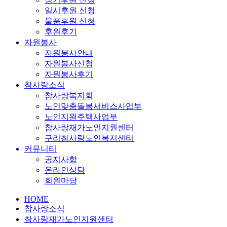
일시후원 신청
물품후원 신청
후원후기
자원봉사
자원봉사안내
자원봉사신청
자원봉사후기
참사랑소식
참사랑복지회
노인맞춤돌봄서비스사업부
노인지원주택사업부
참사랑재가노인지원센터
구리참사랑노인복지센터
커뮤니티
공지사항
온라인상담
회원마당
HOME
참사랑소식
참사랑재가노인지원센터