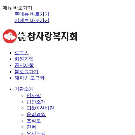
메뉴 바로가기
주메뉴 바로가기
컨텐츠 바로가기
로그인
회원가입
공지사항
블로그가기
해피빈 모금함
기관소개
인사말
법인소개
CI&미션비젼
윤리경영
조직도
연혁
오시는길