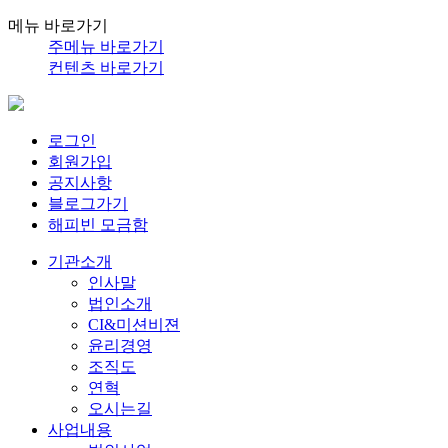
메뉴 바로가기
주메뉴 바로가기
컨텐츠 바로가기
로그인
회원가입
공지사항
블로그가기
해피빈 모금함
기관소개
인사말
법인소개
CI&미션비젼
윤리경영
조직도
연혁
오시는길
사업내용