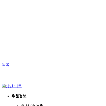
목록
후원정보
은 행 명:
농협