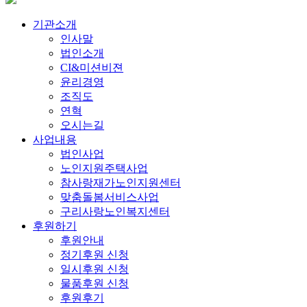
기관소개
인사말
법인소개
CI&미션비젼
윤리경영
조직도
연혁
오시는길
사업내용
법인사업
노인지원주택사업
참사랑재가노인지원센터
맞춤돌봄서비스사업
구리사랑노인복지센터
후원하기
후원안내
정기후원 신청
일시후원 신청
물품후원 신청
후원후기