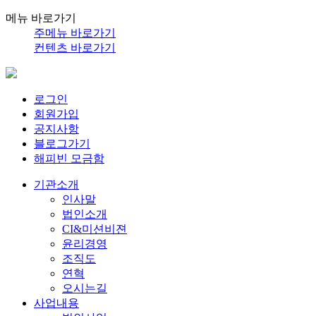
메뉴 바로가기
주메뉴 바로가기
컨텐츠 바로가기
로그인
회원가입
공지사항
블로그가기
해피빈 모금함
기관소개
인사말
법인소개
CI&미션비젼
윤리경영
조직도
연혁
오시는길
사업내용