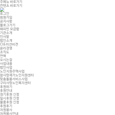
주메뉴 바로가기
컨텐츠 바로가기
로그인
회원가입
공지사항
블로그가기
해피빈 모금함
기관소개
인사말
법인소개
CI&미션비젼
윤리경영
조직도
연혁
오시는길
사업내용
법인사업
노인지원주택사업
참사랑재가노인지원센터
맞춤돌봄서비스사업
구리사랑노인복지센터
후원하기
후원안내
정기후원 신청
일시후원 신청
물품후원 신청
후원후기
자원봉사
자원봉사안내