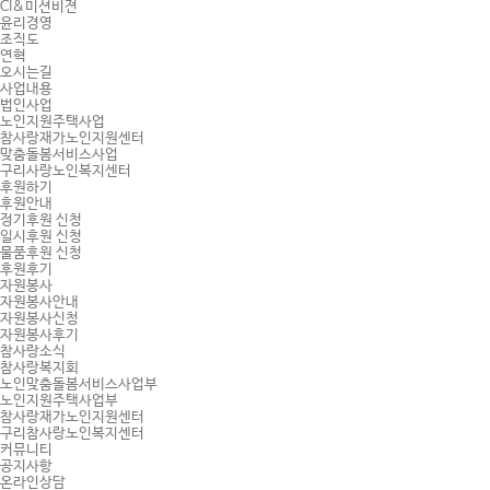
CI&미션비젼
윤리경영
조직도
연혁
오시는길
사업내용
법인사업
노인지원주택사업
참사랑재가노인지원센터
맞춤돌봄서비스사업
구리사랑노인복지센터
후원하기
후원안내
정기후원 신청
일시후원 신청
물품후원 신청
후원후기
자원봉사
자원봉사안내
자원봉사신청
자원봉사후기
참사랑소식
참사랑복지회
노인맞춤돌봄서비스사업부
노인지원주택사업부
참사랑재가노인지원센터
구리참사랑노인복지센터
커뮤니티
공지사항
온라인상담