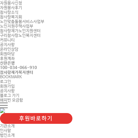
자원봉사신청
자원봉사후기
참사랑소식
참사랑복지회
노인맞춤돌봄서비스사업부
노인지원주택사업부
참사랑재가노인지원센터
구리참사랑노인복지센터
커뮤니티
공지사항
온라인상담
회원마당
후원계좌
신한은행
100-034-066-910
참사랑재가복지센터
BOOKMARK
로그인
회원가입
공지사항
블로그 가기
해피빈 모금함
기관소개
인사말
법인소개