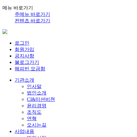
메뉴 바로가기
주메뉴 바로가기
컨텐츠 바로가기
로그인
회원가입
공지사항
블로그가기
해피빈 모금함
기관소개
인사말
법인소개
CI&미션비젼
윤리경영
조직도
연혁
오시는길
사업내용